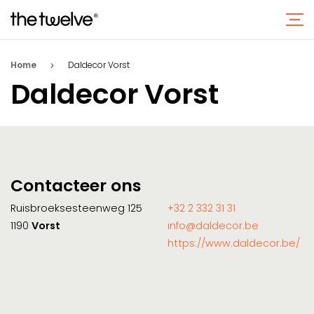
Home
Daldecor Vorst
Daldecor Vorst
Contacteer ons
Ruisbroeksesteenweg 125
+32 2 332 31 31
1190
Vorst
info@daldecor.be
https://www.daldecor.be/