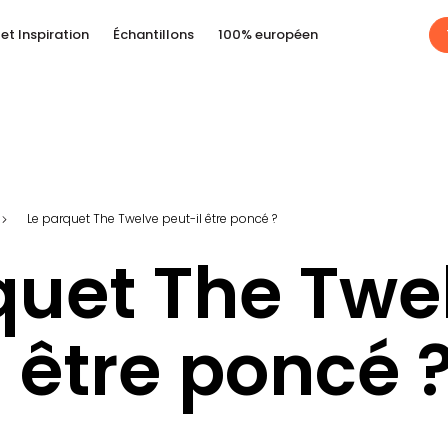
et Inspiration
Échantillons
100% européen
Le parquet The Twelve peut-il être poncé ?
quet The Twe
l être poncé 